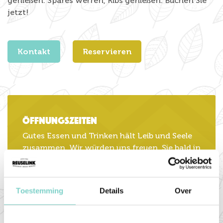
genießen. Spares werfen, Ribs genießen. Buchen Sie
jetzt!
Kontakt
Reservieren
Öffnungszeiten
Gutes Essen und Trinken hält Leib und Seele
zusammen. Wir würden uns freuen, Sie bald in
unserem Restaurant oder auf einer unserer
modernen Bowling-Bahnen begrüßen zu
dürfen!
Toestemming
Details
Over
Öffnungszeiten