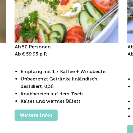
Ab 50 Personen
Ab
Ab € 59.95 p.P.
Ab
Büfett-Arrangement
B
N
Empfang mit 1 x Kaffee + Windbeutel
Unbegrenzt Getränke (inländisch,
destilliert, 0,3l)
Knabbereien auf dem Tisch
Kaltes und warmes Büfett
Weitere Infos