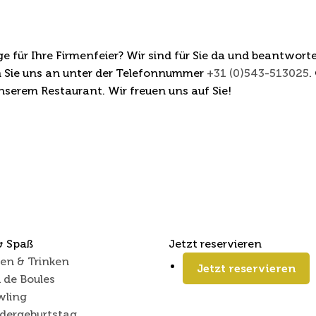
resse geweckt?
 für Ihre Firmenfeier? Wir sind für Sie da und beantworte
en Sie uns an unter der Telefonnummer
+31 (0)543-513025
.
nserem Restaurant. Wir freuen uns auf Sie!
 & Spaß
Jetzt reservieren
en & Trinken
Jetzt reservieren
 de Boules
wling
dergeburtstag