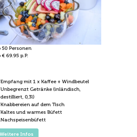
 50 Personen
 € 69.95 p.P.
üfett-Arrangement inkl.
achspeisen
Empfang mit 1 x Kaffee + Windbeutel
Unbegrenzt Getränke (inländisch,
destilliert, 0,3l)
Knabbereien auf dem Tisch
Kaltes und warmes Büfett
Nachspeisenbüfett
Weitere Infos