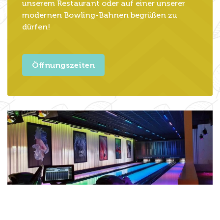
unserem Restaurant oder auf einer unserer
modernen Bowling-Bahnen begrüßen zu
dürfen!
Öffnungszeiten
Spaß für jedermann und
jederfrau