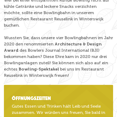
Wer bei einer entspannten Runde Bowling nicht auf
kühle Getränke und leckere Snacks verzichten
möchte, sollte eine Bowlingbahn in unserem
gemütlichen Restaurant Reuselink in Winterswijk
buchen.
Wussten Sie, dass unsere vier Bowlingbahnen im Jahr
2020 den renommierten
Architecture & Design
Award
des Bowlers Journal International (BJI)
bekommen haben? Diese Ehre kam in 2020 nur drei
Bowlinganlagen zuteil! Sie können sich also auf ein
echtes
Bowling-Spektakel
bei uns im Restaurant
Reuselink in Winterswijk freuen!
Öffnungszeiten
Gutes Essen und Trinken hält Leib und Seele
zusammen. Wir würden uns freuen, Sie bald in