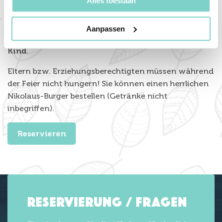
Alles toestaan
Restaurant Platz nehmen.
Der Eintritt zur Nikolaus-Kinderdisko und zum
Aanpassen
Knecht Ruprecht Restaurant beträgt 15,- Euro pro
Kind
.
Eltern bzw. Erziehungsberechtigten müssen während
der Feier nicht hungern! Sie können einen herrlichen
Nikolaus-Burger bestellen (Getränke nicht
inbegriffen).
Reservieren
Reservierung / Fragen