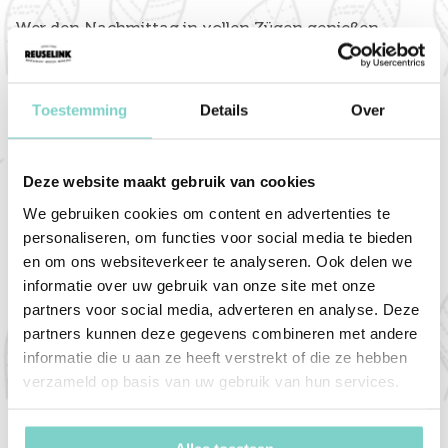
Wer den Nachmittag in vollen Zügen genießen
möchte, kann dies im Knecht Ruprecht Restaurant
tun! Hier werden Nikolaus Helfer an diesem
Nachmittag live Pfannkuchen für die Kinder backen.
Toestemming
Details
Over
Die Kinder können die Pfannkuchen anschließend
nach Herzenslust belegen, z. B. mit Streuseln,
Puderzucker oder Zuckersirup. Während des Essens
Deze website maakt gebruik van cookies
gibt es unbegrenzt Getränke (Fruchtsirup), als
We gebruiken cookies om content en advertenties te
krönenden Abschluss gibt es einen herrlichen Slush
personaliseren, om functies voor social media te bieden
Puppy.
en om ons websiteverkeer te analyseren. Ook delen we
informatie over uw gebruik van onze site met onze
Erst essen? Dann heißen wir Sie um 16.30 Uhr in
partners voor social media, adverteren en analyse. Deze
unserem Restaurant willkommen. Um 18.00 Uhr
partners kunnen deze gegevens combineren met andere
beginnt die Nikolaus-Kinderdisko.
informatie die u aan ze heeft verstrekt of die ze hebben
verzameld op basis van uw gebruik van hun services.
Sie möchten lieber erst tanzen? Dann erwarten wir
Sie um 16.30 Uhr auf der Tanzfläche. Anschließend
können Sie um 18.00 Uhr im Knecht Ruprecht