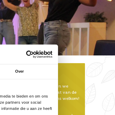
Over
Openingstijden
Op maandag en dinsdag zijn we
helaas gesloten, maar de rest van de
 media te bieden en om ons
week ben je van harte bij ons welkom!
ze partners voor social
nformatie die u aan ze heeft