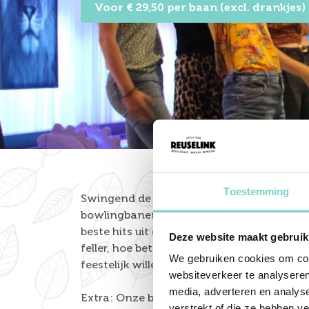
Voor € 29,50 per baan (excl. drankjes)
Toestemming
Swingend de vrijdagavond in tijdens
alle
bowlingbanen veranderen in een discothee
beste hits uit de jaren ‘80, ’90 en van nu. T
Deze website maakt gebruik
feller, hoe beter! Dit is de perfecte avon
We gebruiken cookies om cont
feestelijk willen afsluiten.
websiteverkeer te analyseren
media, adverteren en analys
Extra: Onze bar blijft open tot 23:00 uur, 
verstrekt of die ze hebben v