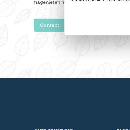
nagenieten met een drankje en een dansj
Contact
Reserveer direct