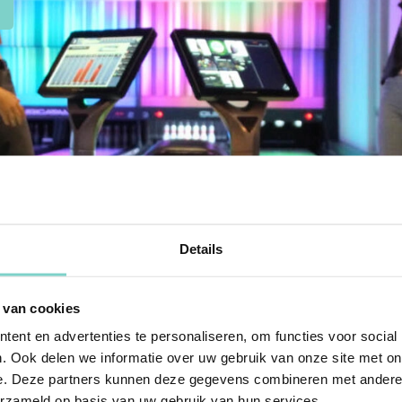
Details
 vrijdagen van maart
! Onze
k met kleurrijke discolampen en de
rek je kleurrijkste outfit aan, want hoe
 van cookies
d voor vriendengroepen die de week
ent en advertenties te personaliseren, om functies voor social
. Ook delen we informatie over uw gebruik van onze site met on
e. Deze partners kunnen deze gegevens combineren met andere i
zodat je na het bowlen nog lekker kunt
erzameld op basis van uw gebruik van hun services.