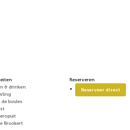
teiten
Reserveren
n & drinken
Reserveer direct
wling
 de boules
st
eropuit
e Brookert