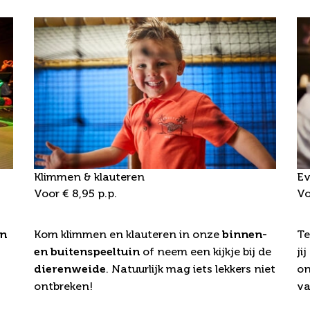
Klimmen & klauteren
Ev
Voor € 8,95 p.p.
Vo
Arrangement Roosje
B
en
Kom klimmen en klauteren in onze
binnen-
Te
en buitenspeeltuin
of neem een kijkje bij de
ji
dierenweide
. Natuurlijk mag iets lekkers niet
on
ontbreken!
va