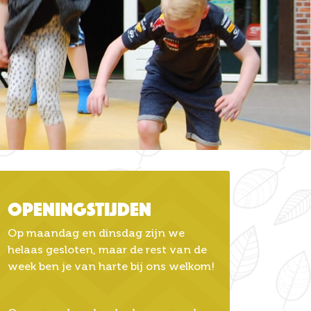
Openingstijden
Op maandag en dinsdag zijn we
helaas gesloten, maar de rest van de
week ben je van harte bij ons welkom!