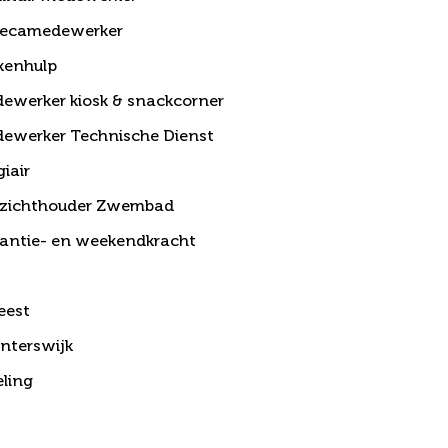
recamedewerker
kenhulp
ewerker kiosk & snackcorner
ewerker Technische Dienst
iair
ezichthouder Zwembad
antie- en weekendkracht
eest
nterswijk
ling