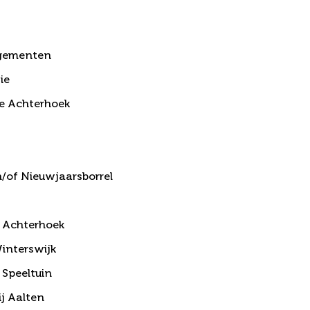
gementen
ie
de Achterhoek
n/of Nieuwjaarsborrel
e Achterhoek
interswijk
Speeltuin
j Aalten