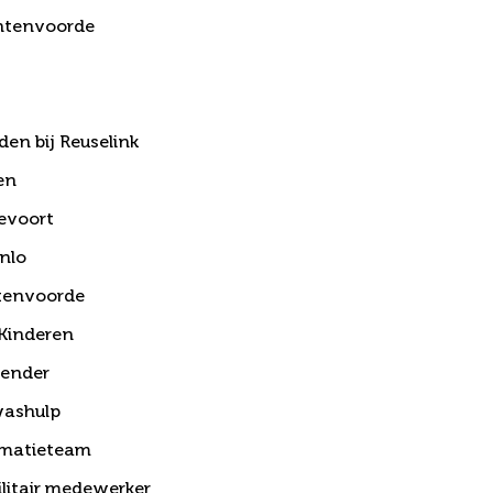
chtenvoorde
n bij Reuselink
en
devoort
nlo
htenvoorde
 Kinderen
gender
washulp
imatieteam
ilitair medewerker