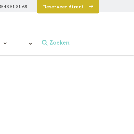
Reserveer direct
)543 51 81 65
Zoeken