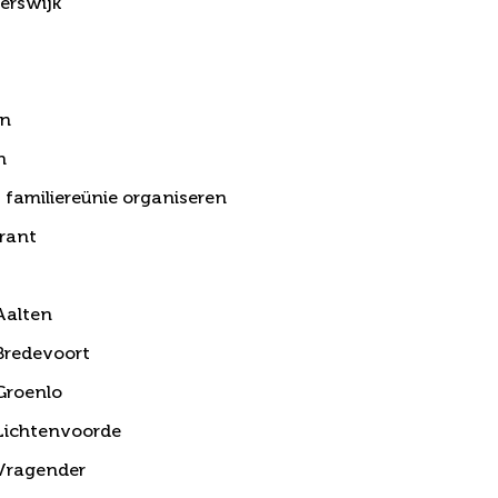
erswijk
t
en
n
 familiereünie organiseren
urant
Aalten
 Bredevoort
Groenlo
 Lichtenvoorde
 Vragender