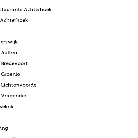
estaurants Achterhoek
 Achterhoek
erswijk
 Aalten
 Bredevoort
 Groenlo
 Lichtenvoorde
 Vragender
elink
ring