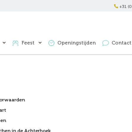
+31 (0
Feest
Openingstijden
Contact
Pagina's
orwaarden
art
ten
nchen in de Achterhoek