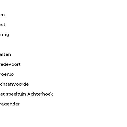
en
est
ring
alten
redevoort
roenlo
ichtenvoorde
et speeltuin Achterhoek
ragender