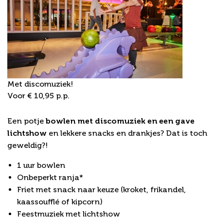
Met discomuziek!
Voor € 10,95 p.p.
Bowling party
Een potje
bowlen met discomuziek en een gave
lichtshow
en lekkere snacks en drankjes? Dat is toch
geweldig?!
1 uur bowlen
Onbeperkt ranja*
Friet met snack naar keuze (kroket, frikandel,
kaassoufflé of kipcorn)
Feestmuziek met lichtshow