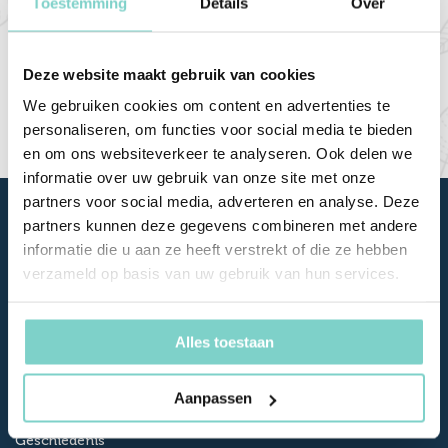
Toestemming
Details
Over
21:00).
Deze website maakt gebruik van cookies
Bekijk de openingstijden
We gebruiken cookies om content en advertenties te
personaliseren, om functies voor social media te bieden
en om ons websiteverkeer te analyseren. Ook delen we
informatie over uw gebruik van onze site met onze
partners voor social media, adverteren en analyse. Deze
partners kunnen deze gegevens combineren met andere
informatie die u aan ze heeft verstrekt of die ze hebben
verzameld op basis van uw gebruik van hun services.
Alles toestaan
Over Reuselink
Contact
Aanpassen
Openingstijden
Geschiedenis