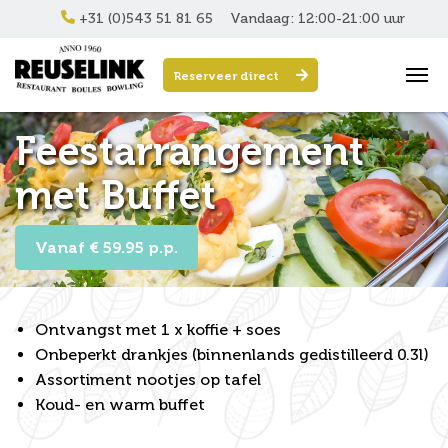
+31 (0)543 51 81 65
Vandaag: 12:00-21:00 uur
Reserveer direct
Feestarrangement
met Buffet
Vanaf € 59.95 p.p.
Ontvangst met 1 x koffie + soes
Onbeperkt drankjes (binnenlands gedistilleerd 0.3l)
Assortiment nootjes op tafel
Koud- en warm buffet