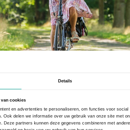
Details
ze begint met een romige
na heb je de keuze uit een van de
 van cookies
ent en advertenties te personaliseren, om functies voor social
kaas & kappertjes
. Ook delen we informatie over uw gebruik van onze site met on
& honing
e. Deze partners kunnen deze gegevens combineren met andere i
& komkommer
erzameld op basis van uw gebruik van hun services.