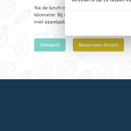
Na de lunch is het tijd om op pad te gaan. 
kilometer. Bij terugkomst verwelkomen we 
met appelgebak.
Contact
Reserveer direct