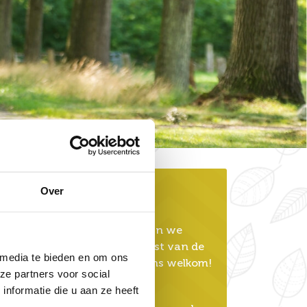
Over
Openingstijden
Op maandag en dinsdag zijn we
helaas gesloten, maar de rest van de
 media te bieden en om ons
week ben je van harte bij ons welkom!
ze partners voor social
nformatie die u aan ze heeft