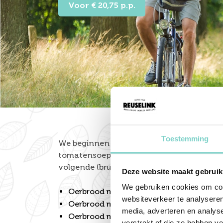
Voor € 20,75 p.p.
Toestemming
We beginnen met een 2-gangen lunch. De
tomatensoep of een soep van de dag. Daar
volgende (bruin of wit) broodjes:
Deze website maakt gebruik
We gebruiken cookies om cont
Oerbrood met gemarineerde zalm, room
websiteverkeer te analyseren
Oerbrood met gesmolten brie, lente-ui 
media, adverteren en analys
Oerbrood met ham, kaas, tomaat, sla 
verstrekt of die ze hebben v