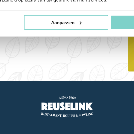
Je kunt kiezen uit
fietsroutes
vanaf 20
je graag met een kop koffie of thee
Aanpassen