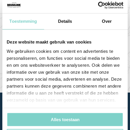
Op woensdag, donderdag en zondag zijn we
Toestemming
Details
Over
geopend van 12:00 tot 21:00 (keuken tot
20:00) en op vrijdag en zaterdag zijn we
geopend van 12:00 tot 22:00 (keuken tot
Deze website maakt gebruik van cookies
21:00).
We gebruiken cookies om content en advertenties te
personaliseren, om functies voor social media te bieden
en om ons websiteverkeer te analyseren. Ook delen we
Bekijk de openingstijden
informatie over uw gebruik van onze site met onze
partners voor social media, adverteren en analyse. Deze
partners kunnen deze gegevens combineren met andere
informatie die u aan ze heeft verstrekt of die ze hebben
verzameld op basis van uw gebruik van hun services.
Alles toestaan