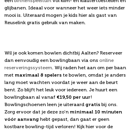
een
binnenspeeltuin
vol klim- en klautertoestellen en
glijbanen. Ideaal voor wanneer het weer iets minder
mooi is. Uiteraard mogen je kids hier als gast van
Reuselink gratis gebruik van maken.
Openingstijden, prijzen en
reserveren
Wil je ook komen bowlen dichtbij Aalten? Reserveer
dan eenvoudig een bowlingbaan via ons
online
reserveringssysteem
. Wij raden het aan om per baan
met
maximaal 8 spelers
te bowlen, omdat je anders
lang moet wachten voordat je weer aan de beurt
bent. Zo blijft het leuk voor iedereen. Je huurt een
bowlingbaan al vanaf
€19,50 per uur
!
Bowlingschoenen leen je uiteraard
gratis
bij ons.
Zorg ervoor dat je deze zo’n
minimaal 10 minuten
vóór aanvang
hebt gepast, dan gaat er geen
kostbare bowling-tijd verloren! Kijk hier voor de