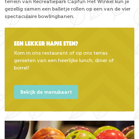
terrein van Recreatiepark Capfun Het Winkel kun je
gezellig samen een balletje rollen op een van de vier
spectaculaire bowlingbanen.
Een lekker hapje eten?
Kom in ons restaurant of op ons terras
genieten van een heerlijke lunch, diner of
borrel!
Bekijk de menukaart