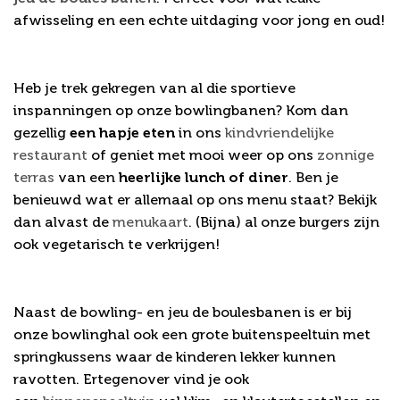
afwisseling en een echte uitdaging voor jong en oud!
Een hapje eten na het bowlen
Heb je trek gekregen van al die sportieve
inspanningen op onze bowlingbanen? Kom dan
gezellig
een hapje eten
in ons
kindvriendelijke
restaurant
of geniet met mooi weer op ons
zonnige
terras
van een
heerlijke lunch of diner
. Ben je
benieuwd wat er allemaal op ons menu staat? Bekijk
dan alvast de
menukaart
. (Bijna) al onze burgers zijn
ook vegetarisch te verkrijgen!
Nog meer speelplezier!
Naast de bowling- en jeu de boulesbanen is er bij
onze bowlinghal ook een grote buitenspeeltuin met
springkussens waar de kinderen lekker kunnen
ravotten. Ertegenover vind je ook