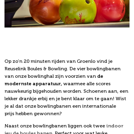
Strikes, spares en gezelligheid
Lekker bowlen dichtbij Groenlo
met de hele familie!
Op zo’n 20 minuten rijden van Groenlo vind je
Reuselink Boules & Bowling. De vier bowlingbanen
van onze bowlinghal zijn voorzien van
de
modernste apparatuur,
waarmee alle scores
nauwkeurig bijgehouden worden. Schoenen aan, een
lekker drankje erbij en je bent klaar om te gaan! Wist
je al dat onze bowlingbanen een internationale
prijs hebben gewonnen?
Naast onze bowlingbanen liggen ook twee
indoor
jeu de boules banen
. Perfect voor wat leuke