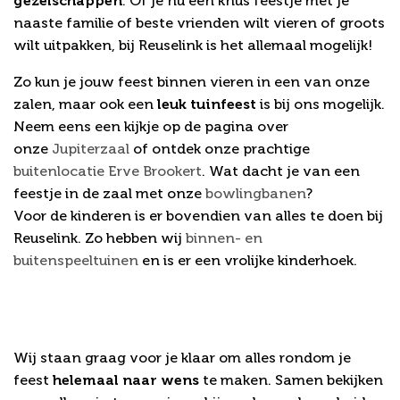
gezelschappen
. Of je nu een knus feestje met je
naaste familie of beste vrienden wilt vieren of groots
wilt uitpakken, bij Reuselink is het allemaal mogelijk!
Zo kun je jouw feest binnen vieren in een van onze
zalen, maar ook een
leuk tuinfeest
is bij ons mogelijk.
Neem eens een kijkje op de pagina over
onze
Jupiterzaal
of ontdek onze prachtige
buitenlocatie Erve Brookert
. Wat dacht je van een
feestje in de zaal met onze
bowlingbanen
?
Voor de kinderen is er bovendien van alles te doen bij
Reuselink. Zo hebben wij
binnen- en
buitenspeeltuinen
en is er een vrolijke kinderhoek.
Feestje vieren? Wij denken
graag met je mee!
Wij staan graag voor je klaar om alles rondom je
feest
helemaal naar wens
te maken. Samen bekijken