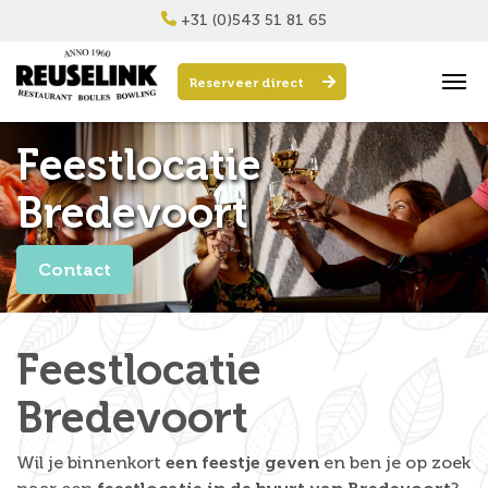
+31 (0)543 51 81 65
Reserveer direct
Feestlocatie
Bredevoort
Contact
Feestlocatie
Bredevoort
Wil je binnenkort
een feestje geven
en ben je op zoek