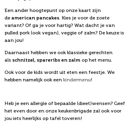
Een ander hoogtepunt op onze kaart zijn
de
american pancakes
. Kies je voor de zoete
variant? Of ga je voor hartig? Wat dacht je van
pulled pork (ook vegan), veggie of zalm? De keuze is
aan jou!
Daarnaast hebben we ook klassieke gerechten
als
schnitzel, spareribs en zalm
op het menu.
Ook voor de kids wordt uit eten een feestje. We
hebben namelijk ook een
kindermenu
!
Allergie of (dieet)wens?
Heb je een allergie of bepaalde (dieet)wensen? Geef
het even door en onze keukenbrigade zal ook voor
jou iets heerlijks op tafel toveren!
Met de kids uit eten nabij