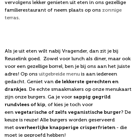
vervolgens lekker genieten uit eten in ons gezellige
familierestaurant of neem plaats op ons
zonnige
terras
.
Onze menukaart biedt voor
elk wat wils!
Als je uit eten wilt nabij Vragender, dan zit je bij
Reuselink goed. Zowel voor lunch als diner, maar ook
voor een gezellige borrel, ben je bij ons aan het juiste
adres! Op ons
uitgebreide menu
is aan iedereen
gedacht. Geniet van
de lekkerste gerechten en
drankjes
. De echte smaakmakers op onze menukaart
zijn onze burgers. Ga je voor
sappig gegrild
rundvlees of kip
, of kies je toch voor
een
vegetarische of zelfs veganistische burger
? De
keuze is reuze! Alle burgers worden geserveerd
met
overheerlijke knapperige crisperfrieten
- die
moet je geproefd hebben!